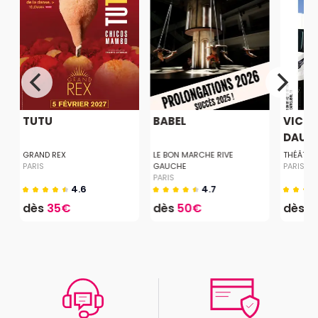
TUTU
BABEL
VICTO
DAUBE
GRAND REX
LE BON MARCHE RIVE
THÉÂTRE 
PARIS
GAUCHE
PARIS
PARIS
4.6
4.7
dès
35€
dès
50€
dès
1