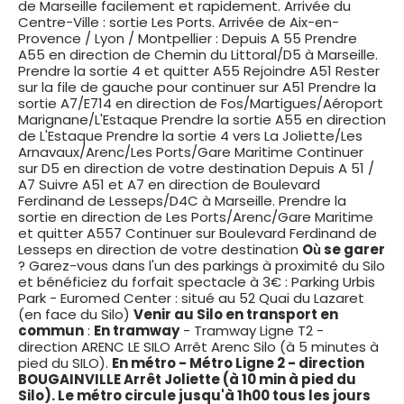
de Marseille facilement et rapidement. Arrivée du
Centre-Ville : sortie Les Ports. Arrivée de Aix-en-
Provence / Lyon / Montpellier : Depuis A 55 Prendre
A55 en direction de Chemin du Littoral/D5 à Marseille.
Prendre la sortie 4 et quitter A55 Rejoindre A51 Rester
sur la file de gauche pour continuer sur A51 Prendre la
sortie A7/E714 en direction de Fos/Martigues/Aéroport
Marignane/L'Estaque Prendre la sortie A55 en direction
de L'Estaque Prendre la sortie 4 vers La Joliette/Les
Arnavaux/Arenc/Les Ports/Gare Maritime Continuer
sur D5 en direction de votre destination Depuis A 51 /
A7 Suivre A51 et A7 en direction de Boulevard
Ferdinand de Lesseps/D4C à Marseille. Prendre la
sortie en direction de Les Ports/Arenc/Gare Maritime
et quitter A557 Continuer sur Boulevard Ferdinand de
Lesseps en direction de votre destination
Où se garer
? Garez-vous dans l'un des parkings à proximité du Silo
et bénéficiez du forfait spectacle à 3€ : Parking Urbis
Park - Euromed Center : situé au 52 Quai du Lazaret
(en face du Silo)
Venir au Silo en transport en
commun
:
En tramway
- Tramway Ligne T2 -
direction ARENC LE SILO Arrêt Arenc Silo (à 5 minutes à
pied du SILO).
En métro - Métro Ligne 2 - direction
BOUGAINVILLE Arrêt Joliette (à 10 min à pied du
Silo). Le métro circule jusqu'à 1h00 tous les jours