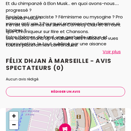
Et du chimpanzé à Elon Musk... en quoi avons-nous
progressé ?
Raciste ou antiraciste ? Féminisme ou mysogine ? Pro
Le saviez-vous ?
vax ou anti vax ? Pourquoi sommes-nous devenus si
Il a fait ses armes au Jamel Comedy Club et en tant
binaires ?
que Chroniqueur sur Rire et Chansons.
Entre thèmes de fond, une gestuelle unique et
Ses vidéos Stand Up totalisent des millions de vues
improvisation, le tout sublimé par une aisance
toutes plateformes confondues.
scénique déconcertante, Félix débarque en tournée
Voir plus
avec un spectacle cru, authentique et hilarant.
FÉLIX DHJAN À MARSEILLE - AVIS
SPECTATEURS
(0)
Aucun avis rédigé.
RÉDIGER UN AVIS
+
−