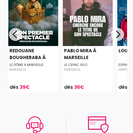
L
REDOUANE
PABLO MIRA À
LOU 
BOUGHERABA À
MARSEILLE
MARSEILLE
LE DÔME A MARSEILLE
LE CEPAC SILO
ESPACE 
MARSEILLE
MARSEILLE
MARSEIL
dès
39€
dès
36€
dès
1