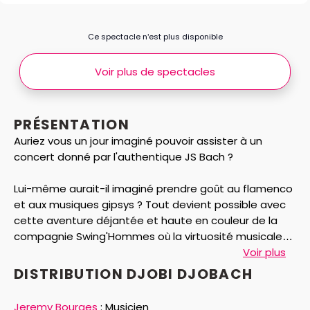
Ce spectacle n’est plus disponible
Voir plus de spectacles
PRÉSENTATION
Auriez vous un jour imaginé pouvoir assister à un
concert donné par l'authentique JS Bach ?
Lui-même aurait-il imaginé prendre goût au flamenco
et aux musiques gipsys ? Tout devient possible avec
cette aventure déjantée et haute en couleur de la
compagnie Swing'Hommes où la virtuosité musicale
et le burlesque s'entremêlent. Ainsi, de la Toccata
Voir plus
version rumba à la Chaconne à la mode gitane, la
DISTRIBUTION DJOBI DJOBACH
musique du célèbrissime compositeur baroque vous
entraînera aux portes du paradis ! Pour tout tarif
Jeremy Bourges
:
Musicien