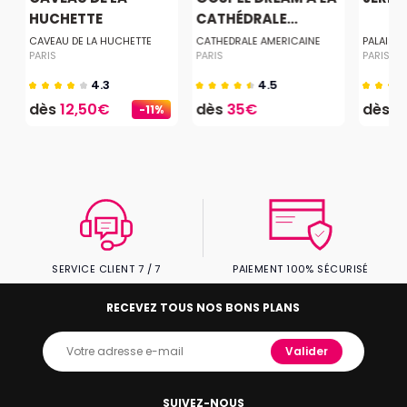
HUCHETTE
CATHÉDRALE...
CAVEAU DE LA HUCHETTE
CATHEDRALE AMERICAINE
PALAIS 
PARIS
PARIS
PARIS
4.3
4.5
dès
12,50€
dès
35€
dès
2
-11%
SERVICE CLIENT 7 / 7
PAIEMENT 100% SÉCURISÉ
RECEVEZ TOUS NOS BONS PLANS
Valider
SUIVEZ-NOUS