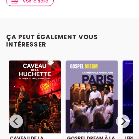
Voir la salle
ÇA PEUT ÉGALEMENT VOUS
INTÉRESSER
CAVEAU DE LA
GOSPEL DREAM À LA
JERE