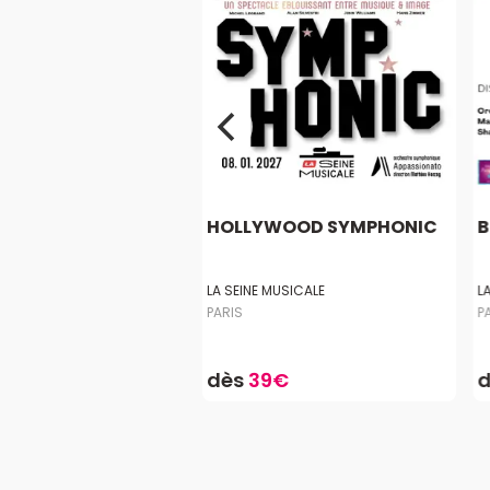
PHONIE RÊVÉE
HOLLYWOOD SYMPHONIC
B
MUSICALE
LA SEINE MUSICALE
L
PARIS
P
0€
dès
39€