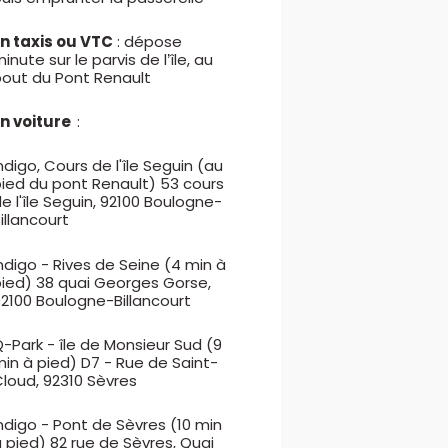
En taxis ou VTC
: dépose
inute sur le parvis de l’île, au
bout du Pont Renault
En voiture
:
ndigo, Cours de l'île Seguin (au
pied du pont Renault) 53 cours
e l'île Seguin, 92100 Boulogne-
illancourt
ndigo - Rives de Seine (4 min à
pied) 38 quai Georges Gorse,
2100 Boulogne-Billancourt
-Park - île de Monsieur Sud (9
in à pied) D7 - Rue de Saint-
loud, 92310 Sèvres
ndigo - Pont de Sèvres (10 min
 pied) 82 rue de Sèvres, Quai