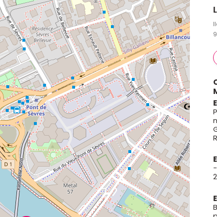
I
9
P
-
p