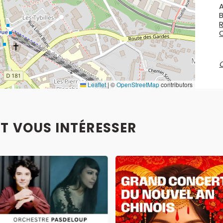
A
R
Leaflet
|
©
OpenStreetMap
contributors
T VOUS INTÉRESSER