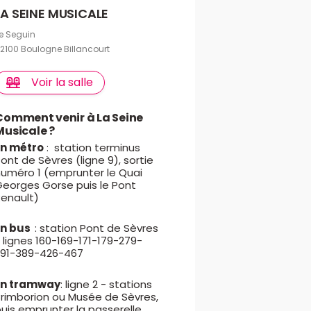
LA SEINE MUSICALE
le Seguin
2100 Boulogne Billancourt
Voir la salle
Comment venir à La Seine
Musicale ?
En métro
: station terminus
ont de Sèvres (ligne 9), sortie
numéro 1 (emprunter le Quai
Georges Gorse puis le Pont
Renault)
En bus
: station Pont de Sèvres
 lignes 160-169-171-179-279-
291-389-426-467
En tramway
: ligne 2 - stations
Brimborion ou Musée de Sèvres,
uis emprunter la passerelle