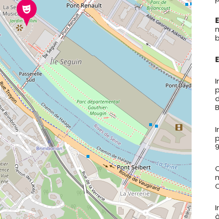
m
I
d
B
I
9
Q
m
C
I
à