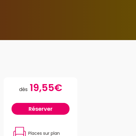
19,55€
dès
Réserver
Places sur plan