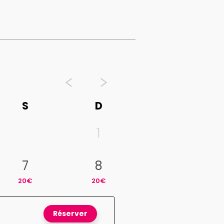
S
D
1
7
8
20€
20€
Réserver