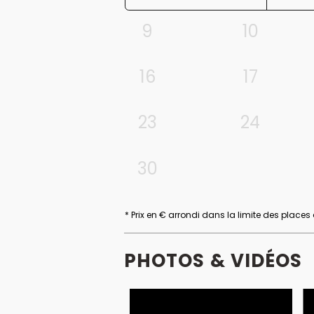
9
10
16
17
23
24
30
* Prix en € arrondi dans la limite des places
PHOTOS & VIDÉOS