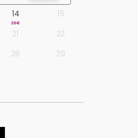
14
15
20€
21
22
28
29