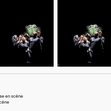
use en scène
scène