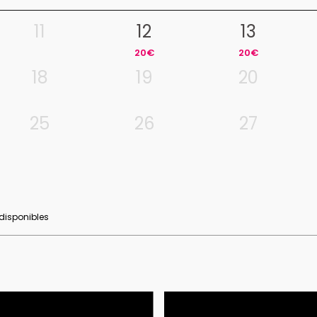
11
12
13
20€
20€
18
19
20
25
26
27
 disponibles