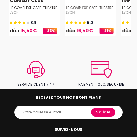
COMEDY CLUB
IMPR
LE COMPLEXE CAFE-THÉÂTRE
LE COMPLEXE CAFE-THÉÂTRE
LE COMP
LYON
LYON
LYON
3.9
5.0
dès
15,50€
dès
16,50€
dès
1
-35%
-31%
SERVICE CLIENT 7 / 7
PAIEMENT 100% SÉCURISÉ
RECEVEZ TOUS NOS BONS PLANS
Valider
SUIVEZ-NOUS