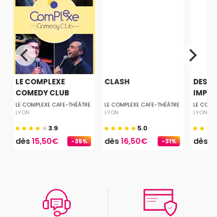
LE COMPLEXE
CLASH
DESSI
COMEDY CLUB
IMPR
E
LE COMPLEXE CAFE-THÉÂTRE
LE COMPLEXE CAFE-THÉÂTRE
LE COMP
LYON
LYON
LYON
3.9
5.0
dès
15,50€
dès
16,50€
dès
1
-35%
-31%