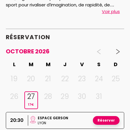
sport pour rivaliser d’imagination, de rapidité, de
virtuosité et électriser le public. Vous venez?!
Voir plus
RÉSERVATION
OCTOBRE 2026
L
M
M
J
V
S
D
19
20
21
22
23
24
25
26
27
28
29
30
31
17€
ESPACE GERSON
20:30
Réserver
LYON