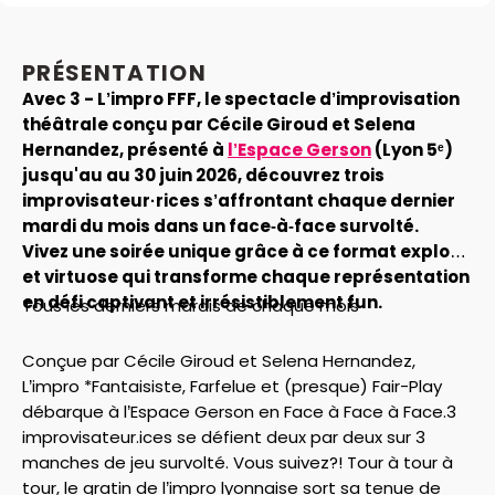
PRÉSENTATION
Avec 3 - L’impro FFF, le spectacle d’improvisation
théâtrale conçu par Cécile Giroud et Selena
Hernandez, présenté à
l’Espace Gerson
(Lyon 5ᵉ)
jusqu'au au 30 juin 2026, découvrez trois
improvisateur·rices s’affrontant chaque dernier
mardi du mois dans un face‑à‑face survolté.
Vivez une soirée unique grâce à ce format explosif
et virtuose qui transforme chaque représentation
en défi captivant et irrésistiblement fun.
Tous les derniers mardis de chaque mois
Conçue par Cécile Giroud et Selena Hernandez,
L’impro *Fantaisiste, Farfelue et (presque) Fair-Play
débarque à l’Espace Gerson en Face à Face à Face.3
improvisateur.ices se défient deux par deux sur 3
manches de jeu survolté. Vous suivez?! Tour à tour à
tour, le gratin de l’impro lyonnaise sort sa tenue de