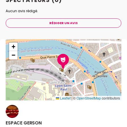
Aucun avis rédigé.
RÉDIGER UN AVIS
+
−
Leaflet
|
©
OpenStreetMap
contributors
ESPACE GERSON