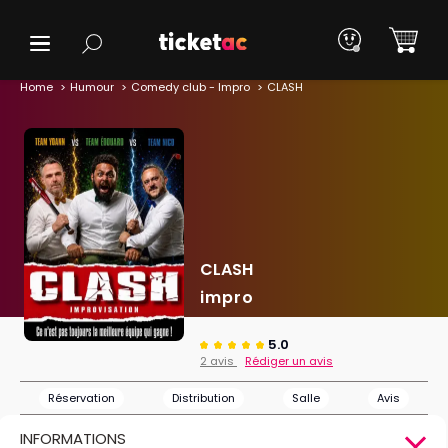
Home
Humour
Comedy club - Impro
CLASH
CLASH
impro
5.0
2 avis
Rédiger un avis
Réservation
Distribution
Salle
Avis
INFORMATIONS