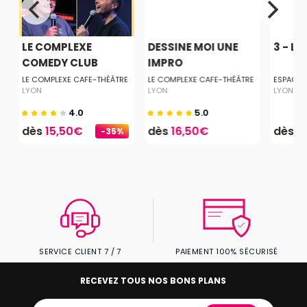
LE COMPLEXE
DESSINE MOI UNE
3 - L'
COMEDY CLUB
IMPRO
E
LE COMPLEXE CAFE-THÉÂTRE
LE COMPLEXE CAFE-THÉÂTRE
ESPACE 
LYON
LYON
LYON
4.0
5.0
dès
15,50€
dès
16,50€
dès
1
-35%
SERVICE CLIENT 7 / 7
PAIEMENT 100% SÉCURISÉ
RECEVEZ TOUS NOS BONS PLANS