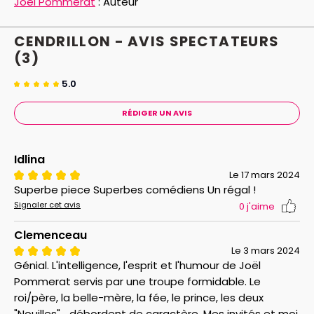
Joël Pommerat
:
Auteur
CENDRILLON - AVIS
SPECTATEURS
(3)
5.0
RÉDIGER UN AVIS
Idlina
Le 17 mars 2024
Superbe piece Superbes comédiens Un régal !
Signaler cet avis
0
j'aime
Clemenceau
Le 3 mars 2024
Génial. L'intelligence, l'esprit et l'humour de Joël
Pommerat servis par une troupe formidable. Le
roi/père, la belle-mère, la fée, le prince, les deux
"Nouilles"... débordent de caractère. Mes invités et moi