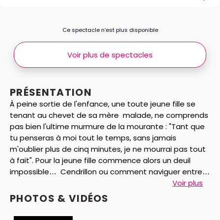
Ce spectacle n’est plus disponible
Voir plus de spectacles
PRÉSENTATION
À peine sortie de l'enfance, une toute jeune fille se
tenant au chevet de sa mère malade, ne comprends
pas bien l'ultime murmure de la mourante : "Tant que
tu penseras à moi tout le temps, sans jamais
m'oublier plus de cinq minutes, je ne mourrai pas tout
à fait". Pour la jeune fille commence alors un deuil
impossible… Cendrillon ou comment naviguer entre
les cendres du passé, le réel qui s'impose, la vie
Voir plus
effervescente et une imagination débordante ? Voilà
PHOTOS & VIDÉOS
les questions que pose avec délicatesse et poésie
Joël Pommerat.