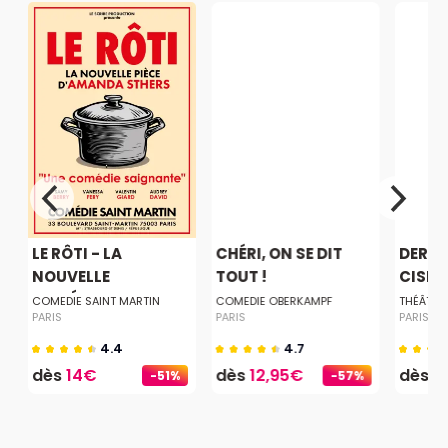
LE RÔTI - LA
CHÉRI, ON SE DIT
DERNI
NOUVELLE
TOUT !
CISEA
COMÉDIE...
COMEDIE SAINT MARTIN
COMEDIE OBERKAMPF
THÉÂTRE
PARIS
PARIS
PARIS
4.4
4.7
dès
14€
dès
12,95€
dès
2
-51%
-57%