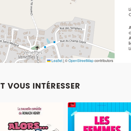
L
l
L
Leaflet
|
©
OpenStreetMap
contributors
T VOUS INTÉRESSER