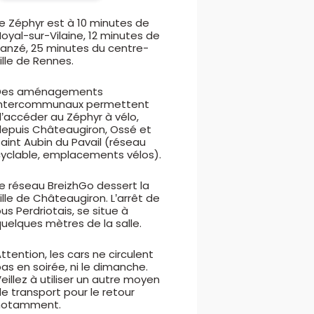
e Zéphyr est à 10 minutes de
oyal-sur-Vilaine, 12 minutes de
Janzé, 25 minutes du centre-
ille de Rennes.
Des aménagements
intercommunaux permettent
’accéder au Zéphyr à vélo,
depuis Châteaugiron, Ossé et
aint Aubin du Pavail (réseau
cyclable, emplacements vélos).
e réseau BreizhGo dessert la
ille de Châteaugiron. L’arrêt de
us Perdriotais, se situe à
uelques mètres de la salle.
ttention, les cars ne circulent
as en soirée, ni le dimanche.
eillez à utiliser un autre moyen
e transport pour le retour
notamment.