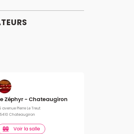
TEURS
Le Zéphyr - Chateaugiron
5 avenue PIerre Le Treut
5410 Chateaugiron
Voir la salle