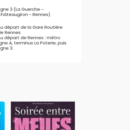
igne 3 (La Guerche –
Châteaugiron – Rennes)
Au départ de la Gare Routière
de Rennes
Au départ de Rennes : métro
igne A, terminus La Poterie, puis
igne 3.