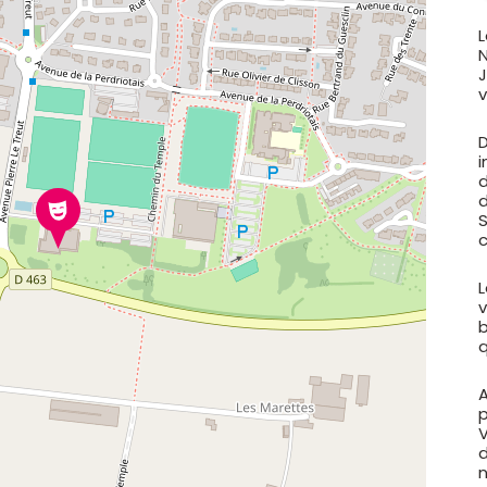
L
N
v
d
S
L
v
b
q
A
p
V
d