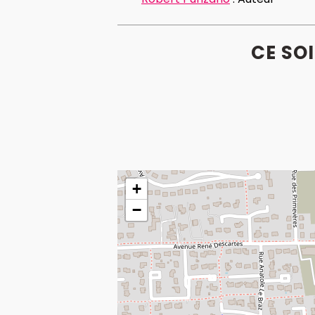
CE SO
+
−