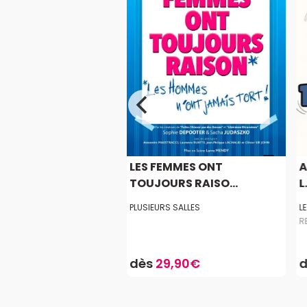
DU COUPLE À
LES FEMMES ONT
A
TUIT
TOUJOURS RAISO...
L.
ELTA
PLUSIEURS SALLES
L
R
9,90€
dès
29,90€