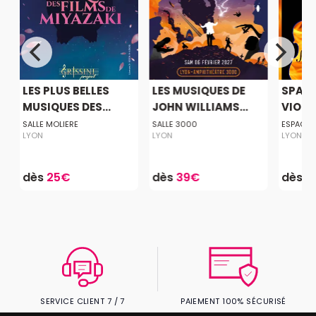
LES PLUS BELLES
LES MUSIQUES DE
SPANI
MUSIQUES DES...
JOHN WILLIAMS...
VIOL
SALLE MOLIERE
SALLE 3000
ESPACE 
LYON
LYON
LYON
dès
25€
dès
39€
dès
1
SERVICE CLIENT 7 / 7
PAIEMENT 100% SÉCURISÉ