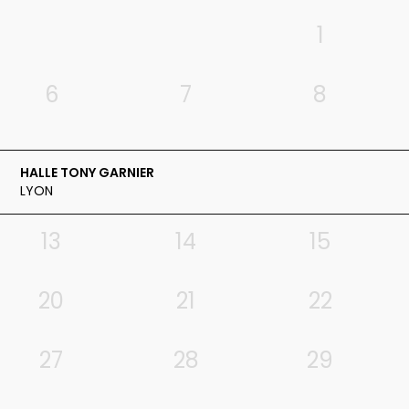
Un moment magique et intense à partager en
1
famille ou entre passionnés : l’occasion rêvée
de redécouvrir le sixième opus de la saga en
6
7
8
ciné-concert !
HALLE TONY GARNIER
LYON
13
14
15
20
21
22
27
28
29