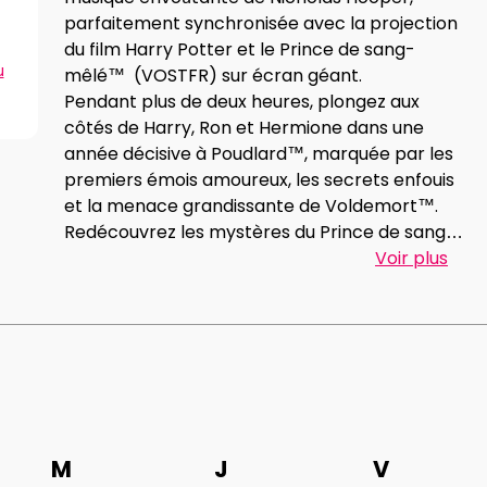
parfaitement synchronisée avec la projection
du film Harry Potter et le Prince de sang-
u
mêlé™ (VOSTFR) sur écran géant.
Pendant plus de deux heures, plongez aux
côtés de Harry, Ron et Hermione dans une
année décisive à Poudlard™, marquée par les
premiers émois amoureux, les secrets enfouis
et la menace grandissante de Voldemort™.
Redécouvrez les mystères du Prince de sang-
mêlé, ainsi que les fragments de vérité
Voir plus
révélant l’ascension du mal, tandis que l’ombre
du danger se resserre et s’infiltre jusque dans
les couloirs de l’école des sorciers.
Vivez cette histoire culte comme jamais
auparavant, portée par la puissance d’un
orchestre symphonique qui sublime chaque
émotion, chaque révélation et chaque scène
M
J
V
marquante.