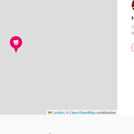
2
6
Leaflet
|
©
OpenStreetMap
contributors