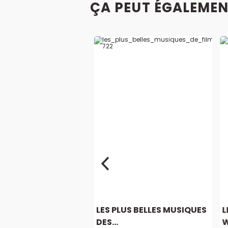
ÇA PEUT ÉGALEMEN
SIQUES DE JOHN
LES PLUS BELLES MUSIQUES
L
MS...
DES...
W