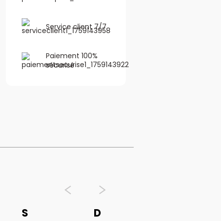
Service client 7/7
Paiement 100%
sécurisé
S
D