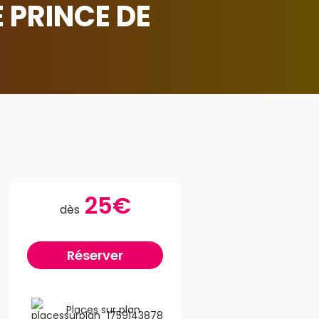
 PRINCE DE
25€
dès
Réserver
Places sur plan