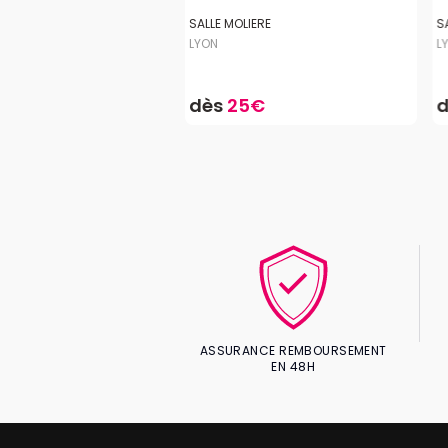
00
SALLE MOLIERE
S
LYON
L
9€
dès
25€
ASSURANCE REMBOURSEMENT
EN 48H