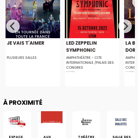
JE VAIS T'AIMER
LED ZEPPELIN
LA BE
SYMPHONIC
DOR
PLUSIEURS SALLES
AMPHITHÉÂTRE - CITE
AMPHIT
INTERNATIONALE /PALAIS DES
INTERN
CONGRES
CONGR
LYON
LYON
À PROXIMITÉ
ESPACE
AUX
THÉÂTRE
SALLE DES