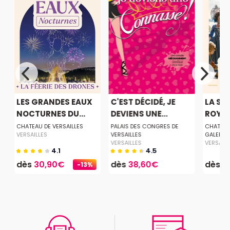
LES GRANDES EAUX
C'EST DÉCIDÉ, JE
LA SE
NOCTURNES DU...
DEVIENS UNE...
ROYA
CHATEAU DE VERSAILLES
PALAIS DES CONGRES DE
CHATEAU 
VERSAILLES
VERSAILLES
GALERIE
VERSAILLES
VERSAILL
4.1
4.5
dès
30,90€
dès
38,60€
dès
2
-13%