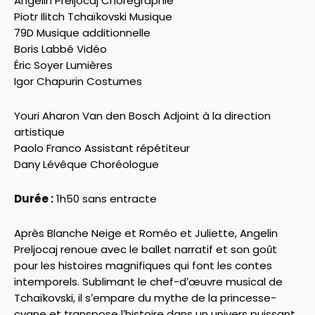
Angelin Preljocaj Chorégraphie
Piotr Ilitch Tchaïkovski Musique
79D Musique additionnelle
Boris Labbé Vidéo
Éric Soyer Lumières
Igor Chapurin Costumes
Youri Aharon Van den Bosch Adjoint à la direction
artistique
Paolo Franco Assistant répétiteur
Dany Lévêque Choréologue
Durée :
1h50 sans entracte
Après Blanche Neige et Roméo et Juliette, Angelin
Preljocaj renoue avec le ballet narratif et son goût
pour les histoires magnifiques qui font les contes
intemporels. Sublimant le chef-d’œuvre musical de
Tchaïkovski, il s’empare du mythe de la princesse-
cygne et transpose l’histoire dans un univers puissant,