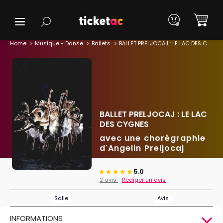
Home
Musique - Danse
Ballets
BALLET PRELJOCAJ : LE LAC DES CYGNES
BALLET PRELJOCAJ : LE LAC
DES CYGNES
avec une chorégraphie
d'Angelin Preljocaj
5.0
2 avis
Rédiger un avis
Salle
Avis
INFORMATIONS