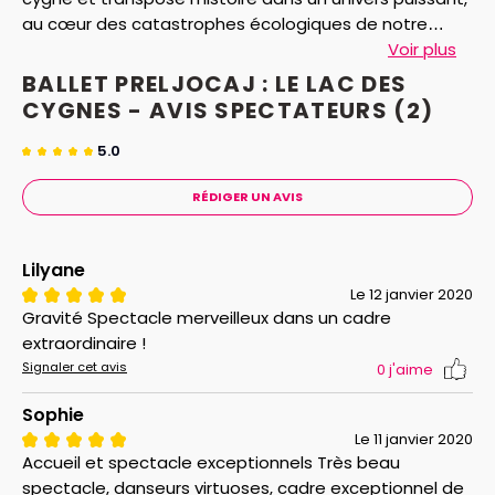
au cœur des catastrophes écologiques de notre
temps. Le pouvoir, la beauté, l’amour et la mort sont
Voir plus
au cœur de ce chef-d’œuvre d’Angelin Preljocaj, qui a
BALLET PRELJOCAJ : LE LAC DES
tant ému le public que l’Opéra Royal du Château de
CYGNES - AVIS
SPECTATEURS
(2)
Versailles le présente à nouveau : voici un spectacle
événement pour tous les âges, un miracle
5.0
chorégraphique qui transcende les styles.
RÉDIGER UN AVIS
Lilyane
Le 12 janvier 2020
Gravité Spectacle merveilleux dans un cadre
extraordinaire !
Signaler cet avis
0
j'aime
Sophie
Le 11 janvier 2020
Accueil et spectacle exceptionnels Très beau
spectacle, danseurs virtuoses, cadre exceptionnel de