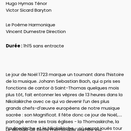
Hugo Hymas Ténor
​Victor Sicard Baryton
Le Poème Harmonique
Vincent Dumestre Direction
Durée :
1h15 sans entracte
Le jour de Noël 1723 marque un tournant dans l’histoire
de la musique. Johann Sebastian Bach, qui a pris ses
fonctions de cantor à Saint-Thomas quelques mois
plus tôt, fait entonner les vêpres de 13 heures dans la
Nikolaikirche avec ce qui va devenir l’un des plus
grands chefs-d’œuvre européens de notre musique
sacrée : son Magnificat. Il fête donc ce jour de Noël,
partagé entre ses trois églises - la Thomaskirche, la
Paulinerkirche et la Nikolaikirche - où seront joués tour
Le déroulé de cette mémorable journée est