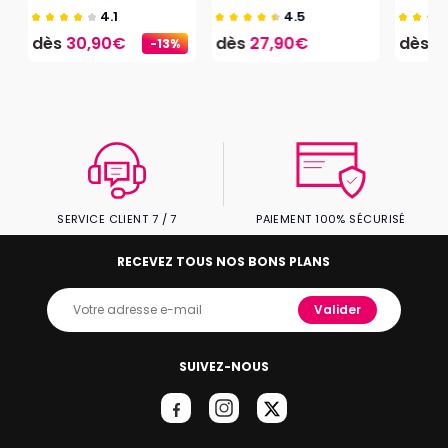
4.1
4.5
dès
30,90€
dès
27,90€
dès
2
-13%
SERVICE CLIENT 7 / 7
PAIEMENT 100% SÉCURISÉ
RECEVEZ TOUS NOS BONS PLANS
Valider
SUIVEZ-NOUS