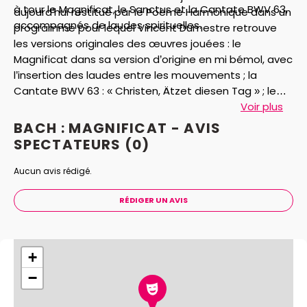
à tour le Magnificat, le Sanctus et la Cantate BWV 63,
aujourd’hui restitué par le Poème Harmonique dans un
accompagnés de laudes spirituelles.
programme pour lequel Vincent Dumestre retrouve
les versions originales des œuvres jouées : le
Magnificat dans sa version d’origine en mi bémol, avec
l’insertion des laudes entre les mouvements ; la
Cantate BWV 63 : « Christen, Ätzet diesen Tag » ; le
Sanctus, et un choral ici chanté sur le timbre du
Voir plus
fameux Jesu, meine Freude. L’occasion de revivre un
BACH : MAGNIFICAT - AVIS
éminent jour de Noël 1723 en compagnie du plus
SPECTATEURS
(0)
fameux des compositeurs de l’ère baroque.
Aucun avis rédigé.
RÉDIGER UN AVIS
+
−