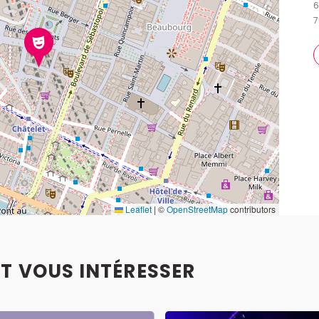
6
7
Leaflet
|
©
OpenStreetMap
contributors
T VOUS INTÉRESSER