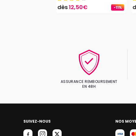
5€
dès
12,50€
-11%
ASSURANCE REMBOURSEMENT
EN 48H
SUIVEZ-NOUS
NOS MOYE