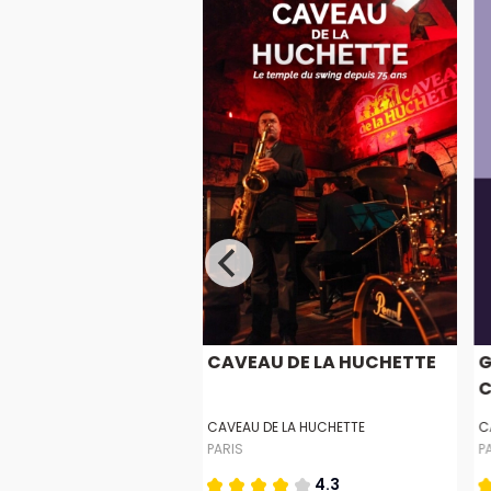
OGUETTES
CAVEAU DE LA HUCHETTE
G
C
EX
CAVEAU DE LA HUCHETTE
C
PARIS
P
5.0
4.3