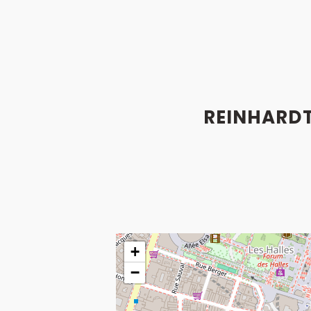
REINHARDT
+
−