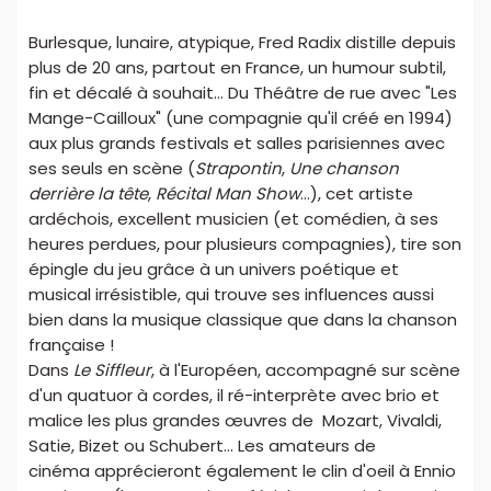
Burlesque, lunaire, atypique, Fred Radix distille depuis
plus de 20 ans, partout en France, un humour subtil,
fin et décalé à souhait... Du Théâtre de rue avec "Les
Mange-Cailloux" (une compagnie qu'il créé en 1994)
aux plus grands festivals et salles parisiennes avec
ses seuls en scène (
Strapontin
,
Une chanson
derrière la tête
,
Récital Man Show
...), cet artiste
ardéchois, excellent musicien (et comédien, à ses
heures perdues, pour plusieurs compagnies), tire son
épingle du jeu grâce à un univers poétique et
musical irrésistible, qui trouve ses influences aussi
bien dans la musique classique que dans la chanson
française !
Dans
Le Siffleur
, à l'Européen, accompagné sur scène
d'un quatuor à cordes, il ré-interprète avec brio et
malice les plus grandes œuvres de Mozart, Vivaldi,
Satie, Bizet ou Schubert... Les amateurs de
cinéma apprécieront également le clin d'oeil à Ennio