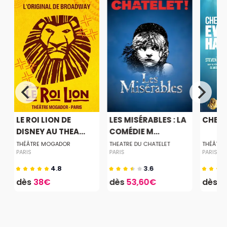
LE ROI LION DE
LES MISÉRABLES : LA
CHER 
DISNEY AU THEA...
COMÉDIE M...
THÉÂTRE MOGADOR
THEATRE DU CHATELET
THÉÂTRE
PARIS
PARIS
PARIS
4.8
3.6
dès
38€
dès
53,60€
dès
1