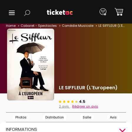
Home
Cabaret - Spectacles
Comédie Musicale
LE SIFFLEUR (L'Europeen)
LE SIFFLEUR (L'Europeen)
4.5
2 avis
Rédiger un avis
Photos
Distribution
Salle
Avis
INFORMATIONS