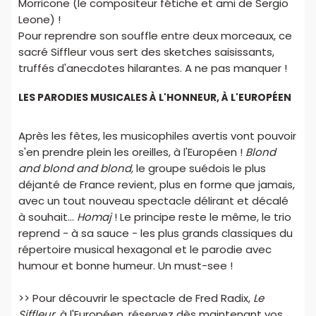
Morricone (le compositeur fétiche et ami de Sergio
Leone) !
Pour reprendre son souffle entre deux morceaux, ce
sacré Siffleur vous sert des sketches saisissants,
truffés d'anecdotes hilarantes. A ne pas manquer !
LES PARODIES MUSICALES À L'HONNEUR, À L'EUROPÉEN
Après les fêtes, les musicophiles avertis vont pouvoir
s'en prendre plein les oreilles, à l'Européen !
Blond
and blond and blond,
le groupe suédois le plus
déjanté de France revient, plus en forme que jamais,
avec un tout nouveau spectacle délirant et décalé
à souhait...
Homaj
! Le principe reste le même, le trio
reprend - à sa sauce - les plus grands classiques du
répertoire musical hexagonal et le parodie avec
humour et bonne humeur. Un must-see !
>> Pour découvrir le spectacle de Fred Radix,
Le
Siffleur
, à l'Européen, réservez dès maintenant vos