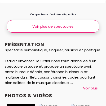
Ce spectacle n’est plus disponible
Voir plus de spectacles
PRÉSENTATION
Spectacle humoristique, singulier, musical et poétique.
Il fallait l’inventer : le Siffleur ose tout, donne vie à un
spectacle virtuose et propose un spectacle ovni,
entre humour décalé, conférence burlesque et
maîtrise du sifflet, cassant ainsi les codes pourtant
bien solides de la musique classique.
Voir plus
Historien déjanté, il est soucieux de faire rayonner
PHOTOS & VIDÉOS
cette culture méconue au plus grand nombre et pose
la musique sifflée comme un style à part entière. Avec