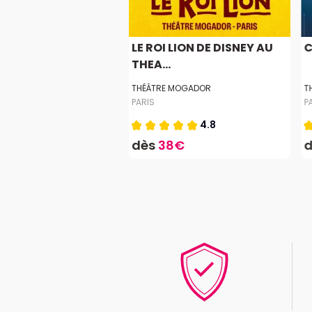
SE 2027
LE ROI LION DE DISNEY AU
C
THEA...
ARIS - PALAIS DES SPORTS
THÉÂTRE MOGADOR
T
PARIS
P
4.2
4.8
4€
dès
38€