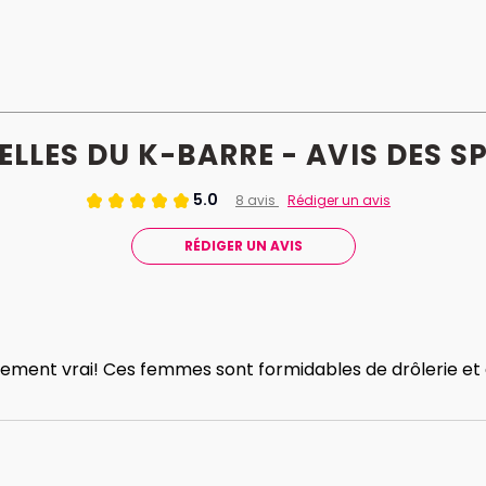
A Savoir :
Après 5 ans à tester leur spectacle dans un
café-théâtre, les Demoiselles prennent leurs
quartiers dans un petit théâtre populaire du
19ème arrondissement pour fêter leurs 5 ans !
ELLES DU K-BARRE - AVIS
DES
SP
5.0
8 avis
Rédiger un avis
RÉDIGER UN AVIS
lement vrai! Ces femmes sont formidables de drôlerie et de