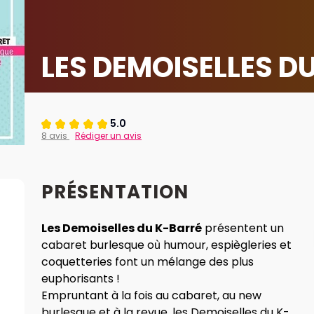
LES DEMOISELLES D
5.0
8 avis
Rédiger un avis
PRÉSENTATION
Les Demoiselles du K-Barré
présentent un
cabaret burlesque où humour, espiègleries et
coquetteries font un mélange des plus
euphorisants !
Empruntant à la fois au cabaret, au new
burlesque et à la revue, les Demoiselles du K-