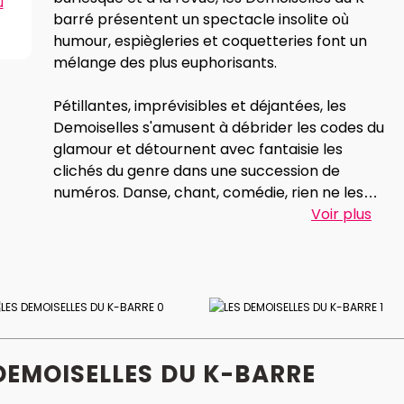
u
barré présentent un spectacle insolite où
humour, espiègleries et coquetteries font un
mélange des plus euphorisants.
Pétillantes, imprévisibles et déjantées, les
Demoiselles s'amusent à débrider les codes du
glamour et détournent avec fantaisie les
clichés du genre dans une succession de
numéros. Danse, chant, comédie, rien ne les
arrête... pas même les spectateurs qu'elles se
Voir plus
plaisent à provoquer !
Fantasque et second degré, ce joyeux bric-à-
brac artistique adresse un joli pied-de-nez à la
morosité et décomplexe les plus timoré(e)s.
Alors... Saurez-vous résister à l'attraction de
cette folie douce?
DEMOISELLES DU K-BARRE