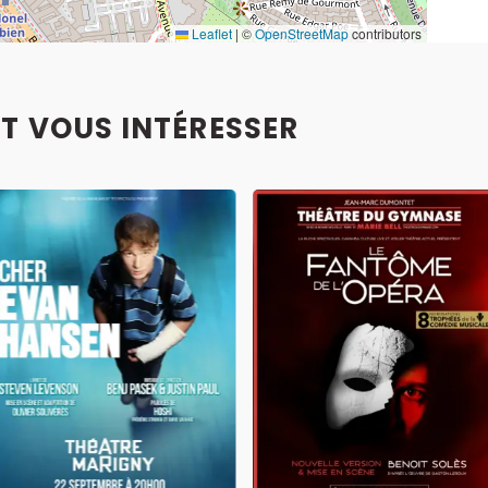
Leaflet
|
©
OpenStreetMap
contributors
T VOUS INTÉRESSER