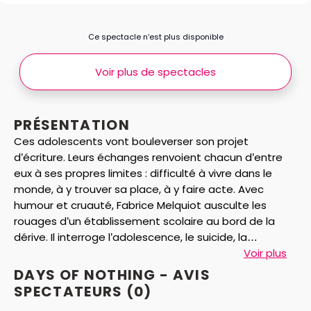
Ce spectacle n’est plus disponible
Voir plus de spectacles
PRÉSENTATION
Ces adolescents vont bouleverser son projet
d’écriture. Leurs échanges renvoient chacun d’entre
eux à ses propres limites : difficulté à vivre dans le
monde, à y trouver sa place, à y faire acte. Avec
humour et cruauté, Fabrice Melquiot ausculte les
rouages d’un établissement scolaire au bord de la
dérive. Il interroge l’adolescence, le suicide, la
mythomanie sous le prisme de l’acte d’écriture. « Dans
Voir plus
sa mise en scène, Matthieu Roy place l’écrivain,
DAYS OF NOTHING - AVIS
bousculé dans ses certitudes, au milieu d’une cage de
SPECTATEURS
(0)
verre […]. Alors qu’il s’interroge sur le tout et le rien, les