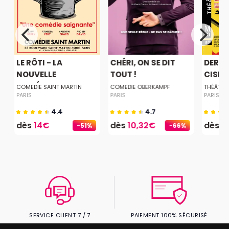
LE RÔTI - LA
CHÉRI, ON SE DIT
DERNI
NOUVELLE
TOUT !
CISEA
COMÉDIE...
COMEDIE SAINT MARTIN
COMEDIE OBERKAMPF
THÉÂTRE
PARIS
PARIS
PARIS
4.4
4.7
dès
14€
dès
10,32€
dès
2
-51%
-66%
SERVICE CLIENT 7 / 7
PAIEMENT 100% SÉCURISÉ