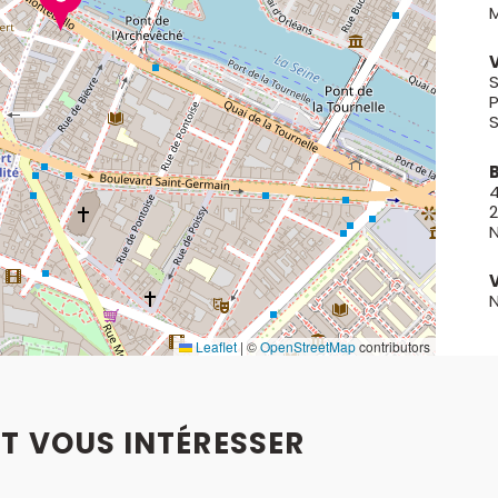
M
S
S
2
Leaflet
|
©
OpenStreetMap
contributors
T VOUS INTÉRESSER