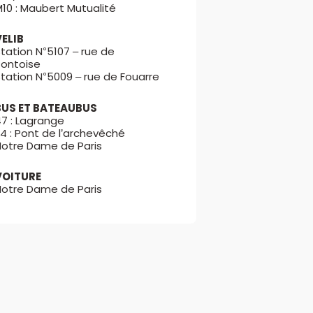
10 : Maubert Mutualité
VELIB
tation N°5107 – rue de
Pontoise
tation N°5009 – rue de Fouarre
BUS ET BATEAUBUS
47 : Lagrange
4 : Pont de l’archevêché
Notre Dame de Paris
VOITURE
Notre Dame de Paris