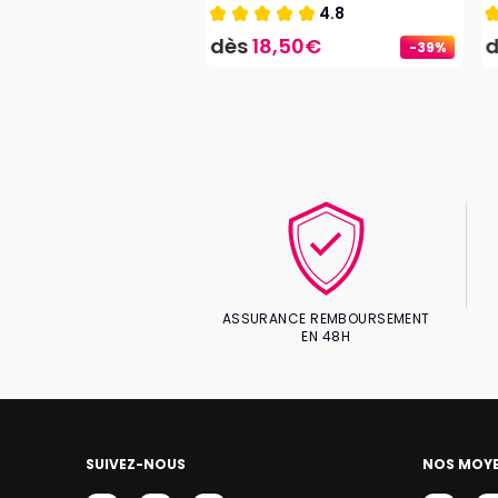
4.6
4.8
,95€
dès
18,50€
-33%
-39%
ASSURANCE REMBOURSEMENT
EN 48H
SUIVEZ-NOUS
NOS MOYE