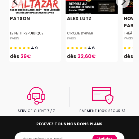
PATSON
ALEX LUTZ
HOW T
PARISI
LE PETIT REPUBLIQUE
CIRQUE D'HIVER
THÉÂTRE
PARIS
PARIS
PARIS
4.9
4.6
dès
29€
dès
32,60€
dès
1
SERVICE CLIENT 7 / 7
PAIEMENT 100% SÉCURISÉ
RECEVEZ TOUS NOS BONS PLANS
Valider