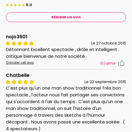
Du rejet du système à la recherche de solutions, il ne
5.0
ressortira pas indemne de ce voyage.
RÉDIGER UN AVIS
Toute ressemblance avec des personnages existants
ou ayant existé serait purement fait exprès.
nojo3601
Le 27 octobre 2015
Détonnant Excellent spectacle , drôle et intelligent .
critique bienvenue de notre société .
Signaler cet avis
0
j'aime
Chatbelle
Le 22 septembre 2015
C'est plus qu'un one man show traditionnel Très bon
spectacle , l'acteur nous fait partager ses convictions
qui s'accordent à l'air du temps . C'est plus qu'un one
man show traditionnel, on suit l'histoire d'un
personnage à travers des sketchs à l'humour
décapant . Nous avons passé une excellente soirée . (
4 spectateurs )