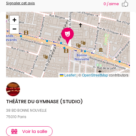
Signaler cet avis
0
j'aime
+
−
Leaflet
|
©
OpenStreetMap
contributors
THÉÂTRE DU GYMNASE (STUDIO)
38 BD BONNE NOUVELLE
75010 Paris
Voir la salle