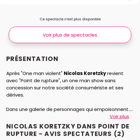
Ce spectacle n’est plus disponible
Voir plus de spectacles
PRÉSENTATION
Après "One man violent"
Nicolas Koretzky
revient
avec "Point de rupture", un one man show sans
concession sur notre société consumériste et ses
dérives.
Dans une galerie de personnages qui empoisonnent
notre rêve quotidien, se dessine en pointillé le
Voir plus
parcours de Noé, jeune homme en pleine prise de
NICOLAS KORETZKY DANS POINT DE
conscience.
RUPTURE - AVIS
SPECTATEURS
(2)