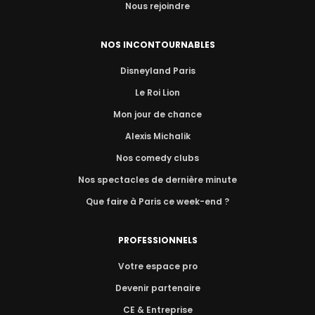
Nous rejoindre
NOS INCONTOURNABLES
Disneyland Paris
Le Roi Lion
Mon jour de chance
Alexis Michalik
Nos comedy clubs
Nos spectacles de dernière minute
Que faire à Paris ce week-end ?
PROFESSIONNELS
Votre espace pro
Devenir partenaire
CE & Entreprise