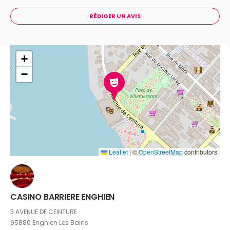
RÉDIGER UN AVIS
+
−
Leaflet
|
©
OpenStreetMap
contributors
CASINO BARRIERE ENGHIEN
3 AVENUE DE CEINTURE
95880 Enghien Les Bains