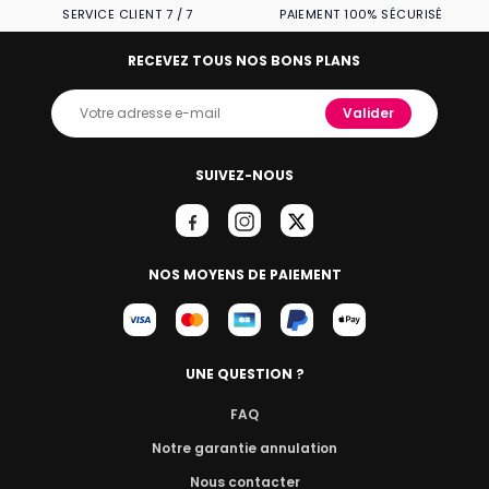
SERVICE CLIENT 7 / 7
PAIEMENT 100% SÉCURISÉ
RECEVEZ TOUS NOS BONS PLANS
Valider
SUIVEZ-NOUS
NOS MOYENS DE PAIEMENT
UNE QUESTION ?
FAQ
Notre garantie annulation
Nous contacter