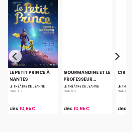
LE PETIT PRINCE À
GOURMANDINE ET LE
CIRC
NANTES
PROFESSEUR...
LE THÉÂTRE DE JEANNE
LE THÉÂTRE DE JEANNE
LE THÉÂT
NANTES
NANTES
NANTES
dès
10,95€
dès
10,95€
dès
1