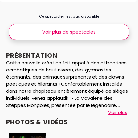
Ce spectacle n’est plus disponible
Voir plus de spectacles
PRÉSENTATION
Cette nouvelle création fait appel à des attractions
acrobatiques de haut niveau, des gymnastes
étonnants, des animaux surprenants et des clowns
poétiques et hilarants ! Confortablement installés
dans notre chapiteau entièrement équipé de sièges
individuels, venez applaudir : • La Cavalerie des
Steppes Mongoles, présentée par le légendaire
Gengis Khan, • Les fascinants Chameaux de Sibérie et
Voir plus
les Animaux Exotiques de Marina Demchukova, • Le
PHOTOS & VIDÉOS
fameux Groupe mixte de Lions et de Tigres du Grand
Cirque de Saint-Petersbourg, • L’envoûtant Ballet