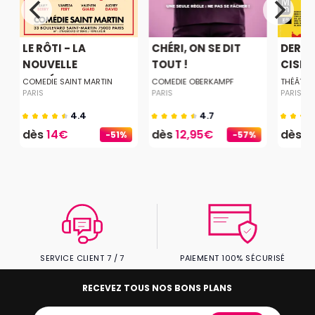
LE RÔTI - LA
CHÉRI, ON SE DIT
DERNI
NOUVELLE
TOUT !
CISEA
COMÉDIE...
COMEDIE SAINT MARTIN
COMEDIE OBERKAMPF
THÉÂTRE
PARIS
PARIS
PARIS
4.4
4.7
dès
14€
dès
12,95€
dès
2
-51%
-57%
SERVICE CLIENT 7 / 7
PAIEMENT 100% SÉCURISÉ
RECEVEZ TOUS NOS BONS PLANS