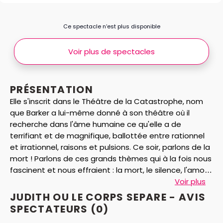
Ce spectacle n’est plus disponible
Voir plus de spectacles
PRÉSENTATION
Elle s'inscrit dans le Théâtre de la Catastrophe, nom
que Barker a lui-même donné à son théâtre où il
recherche dans l'âme humaine ce qu'elle a de
terrifiant et de magnifique, ballottée entre rationnel
et irrationnel, raisons et pulsions. Ce soir, parlons de la
mort ! Parlons de ces grands thèmes qui à la fois nous
fascinent et nous effraient : la mort, le silence, l'amour,
la propriété des corps, le sexe, le désir, l'acte
Voir plus
patriotique, le meurtre, le sentiment commun, la
JUDITH OU LE CORPS SEPARE - AVIS
religion. Faut-il tuer l'être aimé pour le bien commun ?
SPECTATEURS
(0)
Les hommes cruels sont-ils des dégénérés ? Peut-on