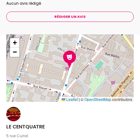
Aucun avis rédigé.
RÉDIGER UN AVIS
+
−
Leaflet
|
©
OpenStreetMap
contributors
LE CENTQUATRE
5 rue Curial