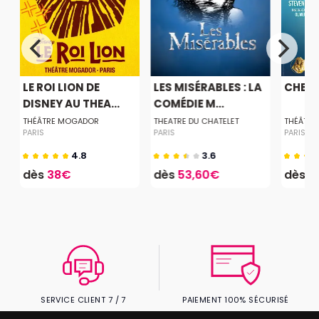
LE ROI LION DE
LES MISÉRABLES : LA
CHER 
DISNEY AU THEA...
COMÉDIE M...
THÉÂTRE MOGADOR
THEATRE DU CHATELET
THÉÂTRE
PARIS
PARIS
PARIS
4.8
3.6
dès
38€
dès
53,60€
dès
1
SERVICE CLIENT 7 / 7
PAIEMENT 100% SÉCURISÉ