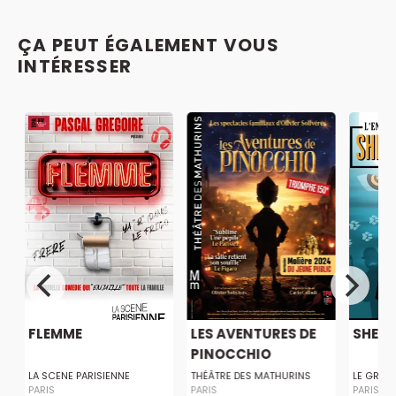
ÇA PEUT ÉGALEMENT VOUS
INTÉRESSER
U
FLEMME
LES AVENTURES DE
SHER
PINOCCHIO
LA SCENE PARISIENNE
THÉÂTRE DES MATHURINS
LE GRAN
PARIS
PARIS
PARIS