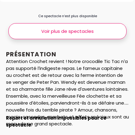
Ce spectacle n’est plus disponible
Voir plus de spectacles
PRÉSENTATION
Attention Crochet revient ! Notre crocodile Tic Tac n’a
pas supporté l’indigeste repas. Le fameux capitaine
au crochet est de retour avec la ferme intention de
se venger de Peter Pan. Wendy est devenue maman
et sa charmante fille Jane rêve d’aventures lointaines.
Ensemble, avec la merveilleuse Fée clochette et sa
poussière d’étoiles, parviendront-ils à se défaire une
nouvelle fois du terrible pirate ? Amour, chansons,
magie, cascades, combats et effets spéciaux sont au
Report et annulation impossibles pour ce
menu de ce grand spectacle.
spectacle
.