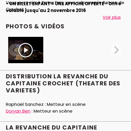
Vous avez aimé Peter Pan, vous adorerez le Retour de
- UN BILLET ENFANT = UNE AFFICHE OFFERTE - Offre
Crochet !
valable jusqu'au 2 novembre 2016
Voir plus
Mais attention un crocodile peut en cacher un autre...
PHOTOS & VIDÉOS
-
DISTRIBUTION LA REVANCHE DU
CAPITAINE CROCHET (THEATRE DES
VARIETES)
Raphaël Sanchez :
Metteur en scène
Doryan Ben
:
Metteur en scène
LA REVANCHE DU CAPITAINE