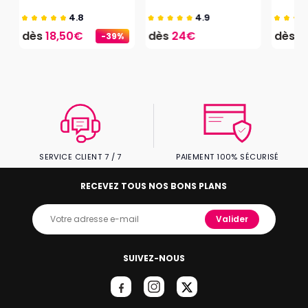
4.8
4.9
dès
18,50€
dès
24€
dès
1
-39%
SERVICE CLIENT 7 / 7
PAIEMENT 100% SÉCURISÉ
RECEVEZ TOUS NOS BONS PLANS
Valider
SUIVEZ-NOUS