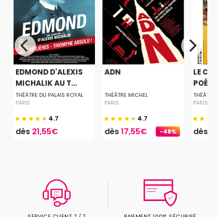
EDMOND D'ALEXIS
ADN
LE CE
MICHALIK AU T...
POÈTE
E
THÉÂTRE DU PALAIS ROYAL
THÉÂTRE MICHEL
THÉÂTRE 
PARIS
PARIS
PARIS
4.7
4.7
dès
21,55€
dès
17,55€
dès
2
-48%
SERVICE CLIENT 7 / 7
PAIEMENT 100% SÉCURISÉ