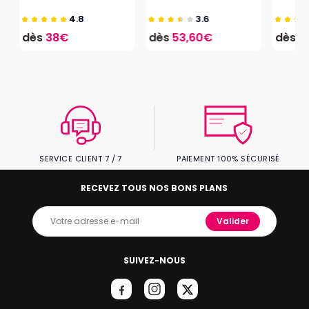
4.8
3.6
dès
38€
dès
53,60€
dès
1
SERVICE CLIENT 7 / 7
PAIEMENT 100% SÉCURISÉ
RECEVEZ TOUS NOS BONS PLANS
Valider
SUIVEZ-NOUS