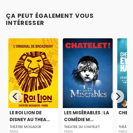
ÇA PEUT ÉGALEMENT VOUS
INTÉRESSER
LE ROI LION DE
LES MISÉRABLES : LA
CHER 
DISNEY AU THEA...
COMÉDIE M...
THÉÂTRE MOGADOR
THEATRE DU CHATELET
THÉÂTRE
PARIS
PARIS
PARIS