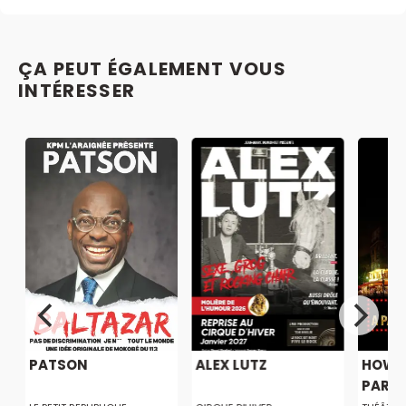
ÇA PEUT ÉGALEMENT VOUS
INTÉRESSER
PATSON
ALEX LUTZ
HOW T
PARISI