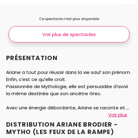
Ce spectacle n’est plus disponible
Voir plus de spectacles
PRÉSENTATION
Ariane a tout pour réussir dans la vie sauf son prénom.
Enfin, c’est ce qu’elle croit.
Passionnée de Mythologie, elle est persuadée d’avoir
la même destinée que son ancêtre Grec.
Avec une énergie débordante, Ariane se raconte et
interprète des personnages plus loufoques les uns
Voir plus
que les autres. Au fil d'Ariane...
DISTRIBUTION ARIANE BRODIER -
Avant d'être l'humoriste qui déploie ses talents
MYTHO (LES FEUX DE LA RAMPE)
comiques sur scène, Ariane Brodier est connue pour