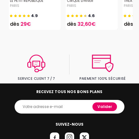
LE PETIT REPUBLIQUE
CIRQUE D'HIVER
THÉÂTRE
PARIS
PARIS
PARIS
4.9
4.6
dès
29€
dès
32,60€
dès
1
SERVICE CLIENT 7 / 7
PAIEMENT 100% SÉCURISÉ
RECEVEZ TOUS NOS BONS PLANS
Valider
SUIVEZ-NOUS