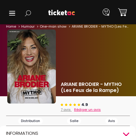
Home
Humour
One-man show
ARIANE BRODIER - MYTHO (Les Feux de la Rampe)
ARIANE BRODIER - MYTHO
(Les Feux de la Rampe)
4.9
7 avis
Rédiger un avis
Distribution
Salle
Avis
INFORMATIONS