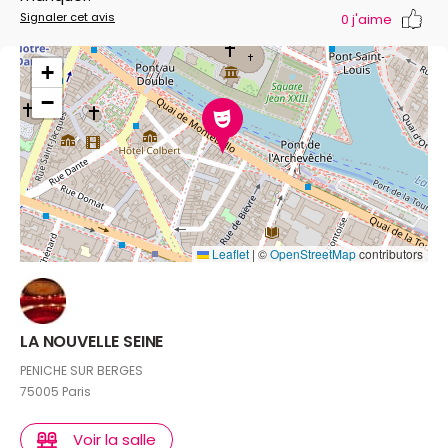
Signaler cet avis
0
j'aime
+
−
Leaflet
|
©
OpenStreetMap
contributors
LA NOUVELLE SEINE
PENICHE SUR BERGES
75005 Paris
Voir la salle