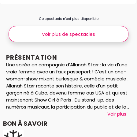
Ce spectacle n’est plus disponible
Voir plus de spectacles
PRÉSENTATION
Une soirée en compagnie d'Allanah Starr : la vie d'une
vraie femme avec un faux passeport ! C'est un one-
woman-show mixant burlesque & comédie musicale .
Allanah Starr raconte son histoire, celle d'un petit
garçon né à Cuba, devenu femme aux USA et qui est
maintenant Show Girl à Paris . Du stand-up, des
numéros musicaux, la participation du public et de la
vidéo. Allanah entraîne le spectateur dans l'intimité de
Voir plus
l'incroyable voyage qu'est sa folle vie. Un spectacle de
BON À SAVOIR
cabaret comme il n'en n'existe pas ! Vous devez
absolument découvrir Allanah Starr : un véritable clown