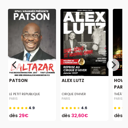
PATSON
ALEX LUTZ
HOW T
PARISI
LE PETIT REPUBLIQUE
CIRQUE D'HIVER
THÉÂTRE
PARIS
PARIS
PARIS
4.9
4.6
dès
29€
dès
32,60€
dès
1