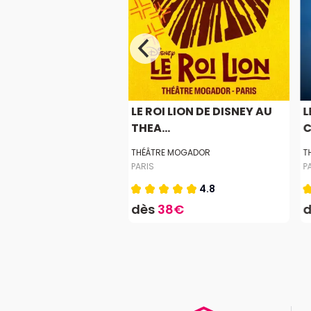
SE 2027
LE ROI LION DE DISNEY AU
L
THEA...
C
ARIS - PALAIS DES SPORTS
THÉÂTRE MOGADOR
T
PARIS
P
4.2
4.8
4€
dès
38€