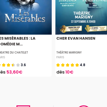
ES MISÉRABLES : LA
CHER EVAN HANSEN
OMÉDIE M...
HEATRE DU CHATELET
THÉÂTRE MARIGNY
ARIS
PARIS
3.6
4.8
dès
53,60€
dès
10€