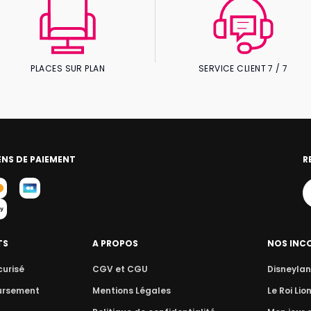
PLACES SUR PLAN
SERVICE CLIENT 7 / 7
NS DE PAIEMENT
R
TS
A PROPOS
NOS INC
curisé
CGV et CGU
Disneylan
ursement
Mentions Légales
Le Roi Lio