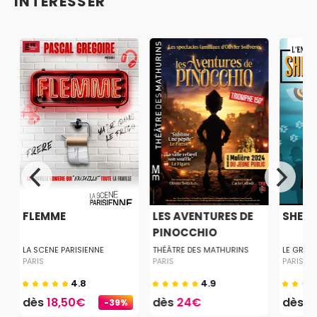
INTÉRESSER
U
FLEMME
LES AVENTURES DE
SHER
PINOCCHIO
LA SCENE PARISIENNE
THÉÂTRE DES MATHURINS
LE GRAN
PARIS
PARIS
PARIS
4.8
4.9
dès
18,50€
dès
24€
dès
1
-39%