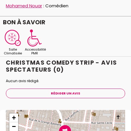
Charlotte Gabris, Walter, Bun Hay Mean, Donel
Mohamed Nouar
:
Comédien
Jack’sman, Mohamed Nouar, Alban Ivanov, Giorgio,
Luigi Li, Alexis Macquart, Pierre-Emmanuel Barré,
BON À SAVOIR
Candiie, Jarry, Paco Perez et Michael Quiroga Dans
quelques années vous pourrez dire "j'y étais !".
Salle
Accessibilité
Climatisée
PMR
CHRISTMAS COMEDY STRIP - AVIS
SPECTATEURS
(0)
Aucun avis rédigé.
RÉDIGER UN AVIS
+
−