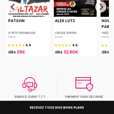
PATSON
ALEX LUTZ
HOW T
PARISI
LE PETIT REPUBLIQUE
CIRQUE D'HIVER
THÉÂTRE
PARIS
PARIS
PARIS
4.9
4.6
dès
29€
dès
32,60€
dès
1
SERVICE CLIENT 7 / 7
PAIEMENT 100% SÉCURISÉ
RECEVEZ TOUS NOS BONS PLANS