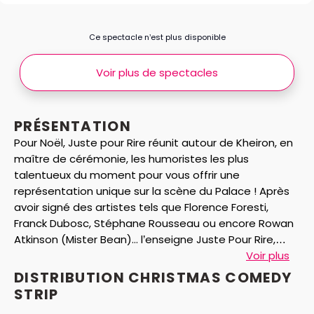
Ce spectacle n’est plus disponible
Voir plus de spectacles
PRÉSENTATION
Pour Noël, Juste pour Rire réunit autour de Kheiron, en
maître de cérémonie, les humoristes les plus
talentueux du moment pour vous offrir une
représentation unique sur la scène du Palace ! Après
avoir signé des artistes tels que Florence Foresti,
Franck Dubosc, Stéphane Rousseau ou encore Rowan
Atkinson (Mister Bean)... l’enseigne Juste Pour Rire,
spécialiste de l’humour dans le monde entier, vous
Voir plus
présente les talents de demain : Kyan Khojandi,
DISTRIBUTION CHRISTMAS COMEDY
Baptiste Lecaplain, Shirley Souagnon, Vérino, Greg
STRIP
Romano, Yacine Belhoussse, Dédo, Paul Séré,