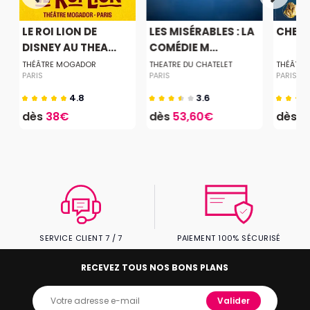
LE ROI LION DE
LES MISÉRABLES : LA
CHER 
DISNEY AU THEA...
COMÉDIE M...
THÉÂTRE MOGADOR
THEATRE DU CHATELET
THÉÂTRE
PARIS
PARIS
PARIS
4.8
3.6
dès
38€
dès
53,60€
dès
1
SERVICE CLIENT 7 / 7
PAIEMENT 100% SÉCURISÉ
RECEVEZ TOUS NOS BONS PLANS
Valider