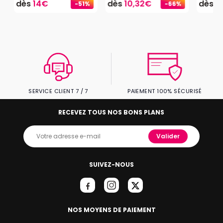
dès
14€
dès
10,32€
dès
2
-51%
-66%
SERVICE CLIENT 7 / 7
PAIEMENT 100% SÉCURISÉ
RECEVEZ TOUS NOS BONS PLANS
Valider
SUIVEZ-NOUS
NOS MOYENS DE PAIEMENT