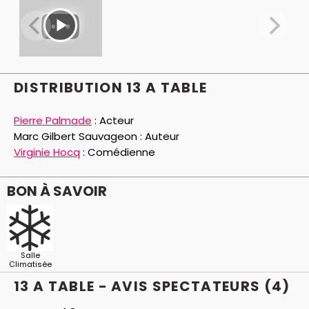
sud-américaine ressurgit du passé d’Antoine,
s’immisce dans la soirée pour se venger d’une étrange
affaire…
Cette soirée de Noël s’annonce des plus mémorables
pour tous !
DISTRIBUTION 13 A TABLE
Pierre Palmade
:
Acteur
Marc Gilbert Sauvageon :
Auteur
Virginie Hocq
:
Comédienne
BON À SAVOIR
Salle
Climatisée
13 A TABLE - AVIS
SPECTATEURS
(4)