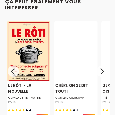
ÇA PEUT ÉGALEMENT VOUS
INTÉRESSER
LE RÔTI - LA
CHÉRI, ON SE DIT
DERNI
NOUVELLE
TOUT !
CISEA
COMÉDIE...
COMEDIE SAINT MARTIN
COMEDIE OBERKAMPF
THÉÂTRE
PARIS
PARIS
PARIS
4.4
4.7