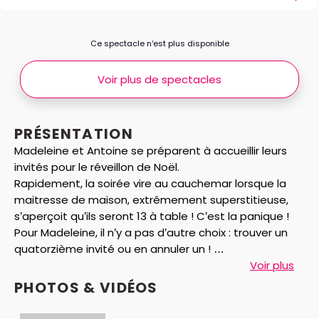
Ce spectacle n’est plus disponible
Voir plus de spectacles
PRÉSENTATION
Madeleine et Antoine se préparent à accueillir leurs
invités pour le réveillon de Noël.
Rapidement, la soirée vire au cauchemar lorsque la
maitresse de maison, extrêmement superstitieuse,
s’aperçoit qu’ils seront 13 à table ! C’est la panique !
Pour Madeleine, il n’y a pas d’autre choix : trouver un
quatorzième invité ou en annuler un !
Malgré tous ses efforts et sa détermination, le chiffre
Voir plus
13 revient inlassablement.
PHOTOS & VIDÉOS
Tandis que l’ambiance s’échauffe parmi les invités en
même temps que l’horloge avance, Consuela, une