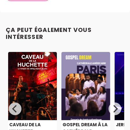
ÇA PEUT ÉGALEMENT VOUS
INTÉRESSER
CAVEAU DE LA
GOSPEL DREAM À LA
JERE