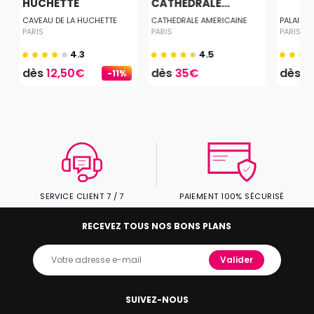
HUCHETTE
CATHÉDRALE...
CAVEAU DE LA HUCHETTE
CATHEDRALE AMERICAINE
PALAIS 
PARIS
PARIS
PARIS
4.3
4.5
dès
12,50€
dès
35€
dès
2
-11%
SERVICE CLIENT 7 / 7
PAIEMENT 100% SÉCURISÉ
RECEVEZ TOUS NOS BONS PLANS
Valider
SUIVEZ-NOUS