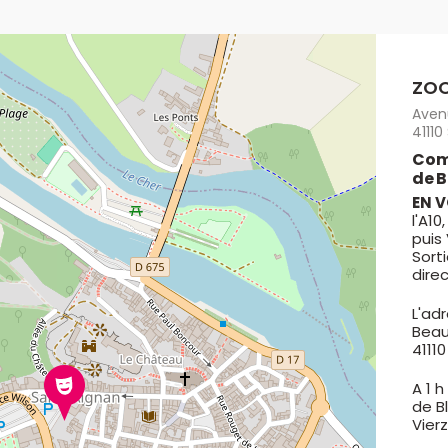
ZOO
Aven
41110
Com
de B
EN 
l'A10
puis 
Sorti
dire
L'ad
Beau
41110
A 1 
de B
Vierz