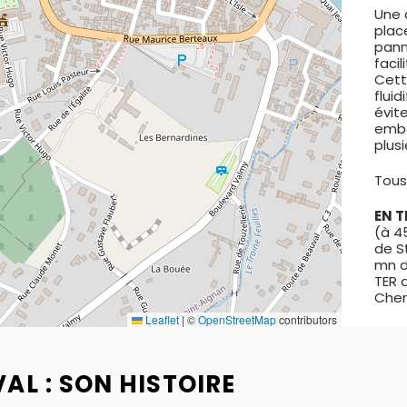
Une 
plac
pann
facil
Cett
fluid
évit
embo
plus
Tous
EN T
(à 4
de S
mn d
TER 
Cher
Leaflet
|
©
OpenStreetMap
contributors
AL : SON HISTOIRE