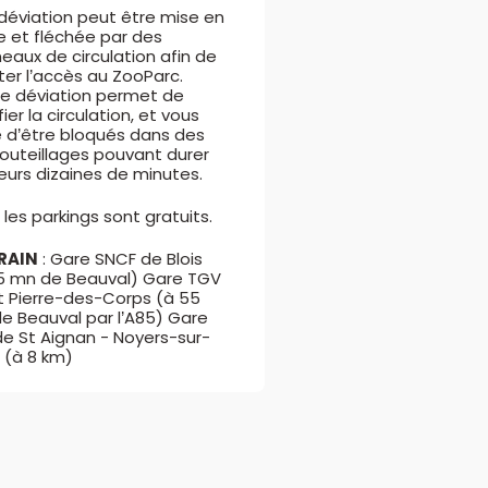
déviation peut être mise en
e et fléchée par des
eaux de circulation afin de
iter l’accès au ZooParc.
e déviation permet de
ifier la circulation, et vous
e d’être bloqués dans des
uteillages pouvant durer
ieurs dizaines de minutes.
 les parkings sont gratuits.
RAIN
: Gare SNCF de Blois
5 mn de Beauval) Gare TGV
t Pierre-des-Corps (à 55
e Beauval par l’A85) Gare
de St Aignan - Noyers-sur-
 (à 8 km)