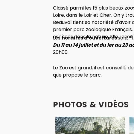
Classé parmi les 15 plus beaux zo
Loire, dans le Loir et Cher. On y 
Beauval tient sa notoriété d’avoir
premier parc zoologique Français.
espèces dans la nature. Elle reçoit p
Les
horaires d'ouvertures
sont : 
Du 11 au 14 juillet et du 1er au 23
a
20h00.
Le Zoo est grand, il est conseillé d
que propose le parc.
PHOTOS & VIDÉOS