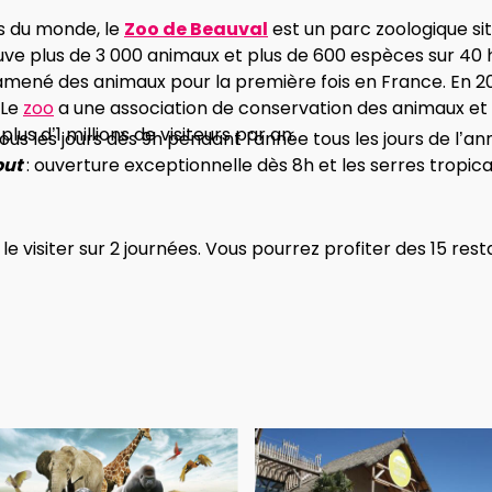
os du monde, le
Zoo de Beauval
est un parc zoologique si
trouve plus de 3 000 animaux et plus de 600 espèces sur 40
 amené des animaux pour la première fois en France. En 20
 Le
zoo
a une association de conservation des animaux et à
lus d’1 millions de visiteurs par an.
tous les jours dès 9h pendant l'année tous les jours de l’an
out
: ouverture exceptionnelle dès 8h et les serres tropic
e le visiter sur 2 journées. Vous pourrez profiter des 15 re