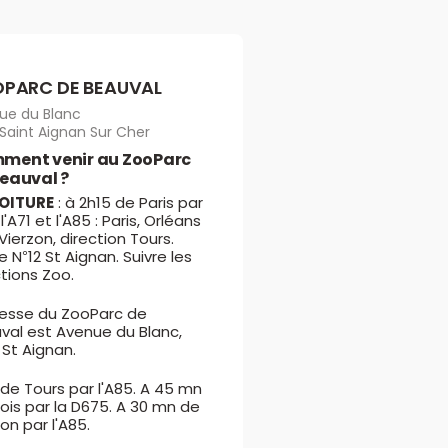
PARC DE BEAUVAL
ue du Blanc
 Saint Aignan Sur Cher
ment venir au ZooParc
eauval ?
VOITURE
: à 2h15 de Paris par
, l'A71 et l'A85 : Paris, Orléans
Vierzon, direction Tours.
e N°12 St Aignan. Suivre les
ctions Zoo.
resse du ZooParc de
val est Avenue du Blanc,
 St Aignan.
h de Tours par l'A85. A 45 mn
lois par la D675. A 30 mn de
on par l'A85.