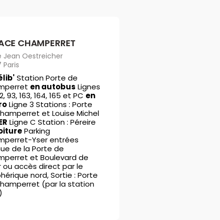
ACE CHAMPERRET
e Jean Oestreicher
 Paris
élib'
Station Porte de
mperret
en autobus
Lignes
2, 93, 163, 164, 165 et PC
en
ro
Ligne 3 Stations : Porte
hamperret et Louise Michel
ER
Ligne C Station : Péreire
oiture
Parking
perret-Yser entrées
ue de la Porte de
perret et Boulevard de
r ou accès direct par le
hérique nord, Sortie : Porte
hamperret (par la station
)