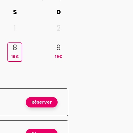
S
D
1
2
8
9
19€
19€
Réserver