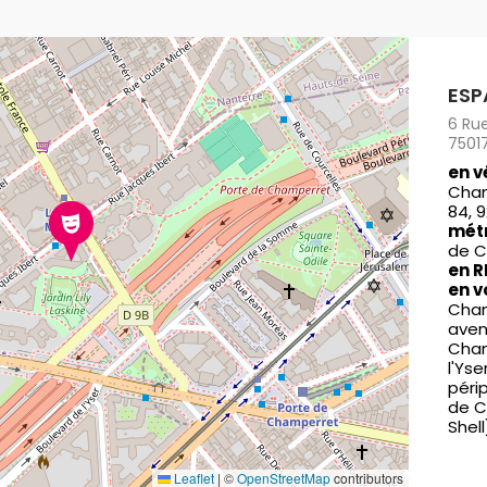
ESP
6 Ru
75017
en v
Cha
84, 9
mét
de C
en R
en v
Cham
aven
Cham
l'Yse
périp
de C
Shell
Leaflet
|
©
OpenStreetMap
contributors