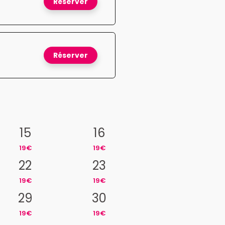
Réserver
Réserver
15
16
19€
19€
22
23
19€
19€
29
30
19€
19€