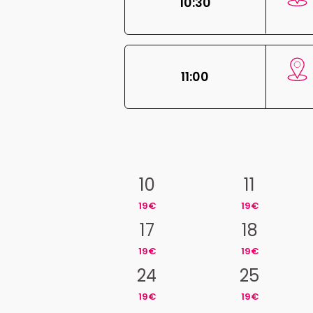
10:30
11:00
10
11
19€
19€
17
18
19€
19€
24
25
19€
19€