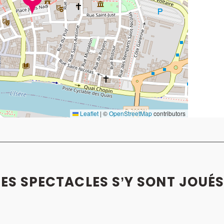
Leaflet
|
©
OpenStreetMap
contributors
CES SPECTACLES S’Y SONT JOUÉ