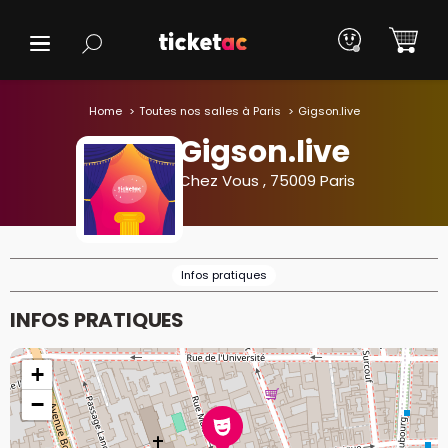
Home
Toutes nos salles à Paris
Gigson.live
Gigson.live
Chez Vous , 75009 Paris
Infos pratiques
INFOS PRATIQUES
+
−