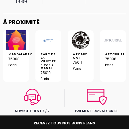
EN 48H
À PROXIMITÉ
MANDALARAY
PARC DE
ATOMIC
ARTCURIAL
LA
CAT
75008
75008
VILLETTE
75011
- PARIS
Paris
Paris
CANAL
Paris
75019
Paris
SERVICE CLIENT 7 / 7
PAIEMENT 100% SÉCURISÉ
RECEVEZ TOUS NOS BONS PLANS