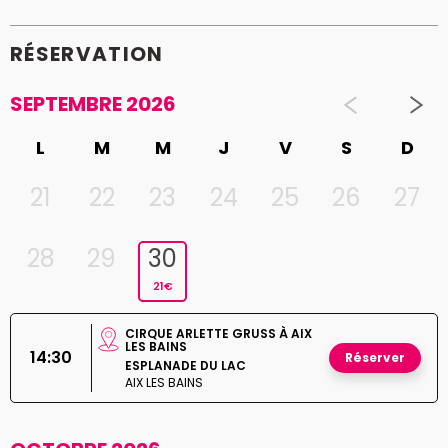
RÉSERVATION
SEPTEMBRE 2026
L
M
M
J
V
S
D
21
22
23
24
25
26
27
28
29
30
21€
CIRQUE ARLETTE GRUSS À AIX
LES BAINS
14:30
Réserver
ESPLANADE DU LAC
AIX LES BAINS