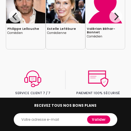
Philippe Lellouche
Estelle Lefébure
Valérian Béhar-
Th
Bonnet
Comédien
Comédienne
Co
Comédien
sc
SERVICE CLIENT 7 / 7
PAIEMENT 100% SÉCURISÉ
RECEVEZ TOUS NOS BONS PLANS
Valider