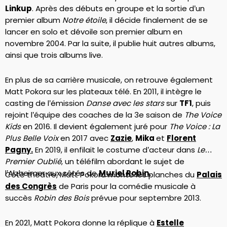
Linkup
. Après des débuts en groupe et la sortie d’un
premier album
Notre étoile
, il décide finalement de se
lancer en solo et dévoile son premier album en
novembre 2004. Par la suite, il publie huit autres albums,
ainsi que trois albums live.
En plus de sa carrière musicale, on retrouve également
Matt Pokora sur les plateaux télé. En 2011, il intègre le
casting de l’émission
Danse avec les stars
sur
TF1
, puis
rejoint l’équipe des coaches de la 3e saison de
The Voice
Kids
en 2016. Il devient également juré pour
The Voice : La
Plus Belle Voix
en 2017 avec
Zazie
,
Mika
et
Florent
Pagny.
En 2019, il enfilait le costume d’acteur dans
Le
Premier Oublié
, un téléfilm abordant le sujet de
l’Alzheimer aux côtés de
Muriel Robin
.
Côté théâtre, Matt Pokora monte les planches du
Palais
des Congrès
de Paris pour la comédie musicale à
succès
Robin des Bois
prévue pour septembre 2013.
En 2021, Matt Pokora donne la réplique à
Estelle