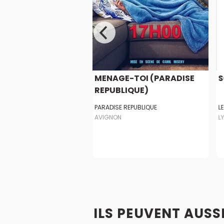
 UN REFUGIE
MENAGE-TOI (PARADISE
S
REPUBLIQUE)
E DE LA COMEDIE
PARADISE REPUBLIQUE
L
AVIGNON
L
ILS PEUVENT AUSS