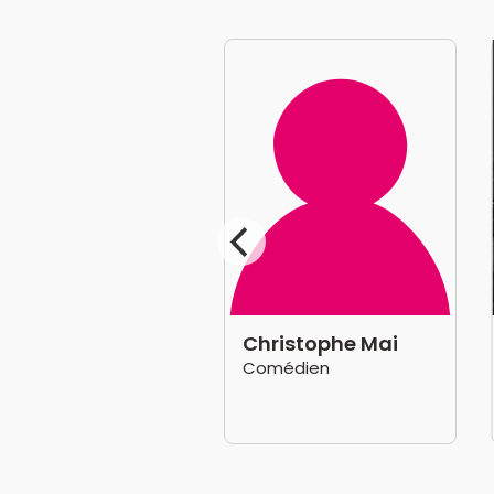
lien Decourty
Christophe Mai
médien
Comédien