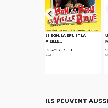
 LA BRU ET LA
LE BON, LA BRU ET LA
U
..
VIEILLE...
M
 REPUBLIQUE
LA COMEDIE DE LILLE
C
LILLE
M
ILS PEUVENT AUSS