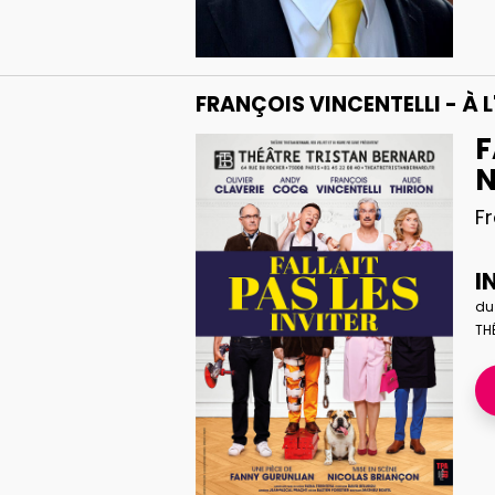
FRANÇOIS VINCENTELLI - À 
F
N
Fr
I
du
TH