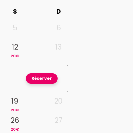
S
D
5
6
12
13
20€
Réserver
19
20
20€
26
27
20€