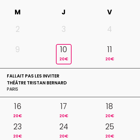
M
J
V
2
3
4
9
10
11
20€
20€
FALLAIT PAS LES INVITER
THÉÂTRE TRISTAN BERNARD
PARIS
16
17
18
20€
20€
20€
23
24
25
20€
20€
20€