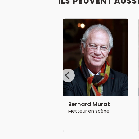
ILS PEUVENT AUSS
exis Macquart
Bernard Murat
teur
Metteur en scène