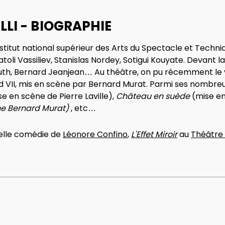
LI - BIOGRAPHIE
nstitut national supérieur des Arts du Spectacle et Techni
toli Vassiliev, Stanislas Nordey, Sotigui Kouyate. Devant la
uth, Bernard Jeanjean… Au théâtre, on pu récemment le v
d VII, mis en scène par Bernard Murat. Parmi ses nombreu
e en scène de Pierre Laville),
Château en suède
(mise en
ne Bernard Murat)
, etc…
uvelle comédie de
Léonore Confino
,
L'Effet Miroir
au
Théâtre 