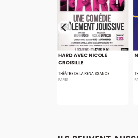
DON
HARD AVEC NICOLE
N
CROISILLE
EDOUARD VII
THÉÂTRE DE LA RENAISSANCE
T
PARIS
P