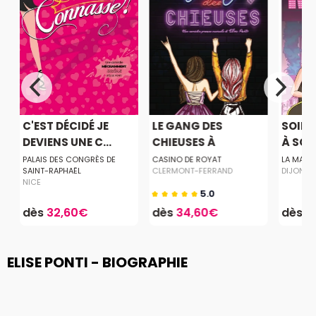
C'EST DÉCIDÉ JE
LE GANG DES
SOIRÉ
DEVIENS UNE C...
CHIEUSES À
À SO
CHAMAL...
PALAIS DES CONGRÈS DE
CASINO DE ROYAT
LA MALS
SAINT-RAPHAËL
CLERMONT-FERRAND
DIJON
NICE
5.0
dès
32,60€
dès
34,60€
dès
3
ELISE PONTI - BIOGRAPHIE