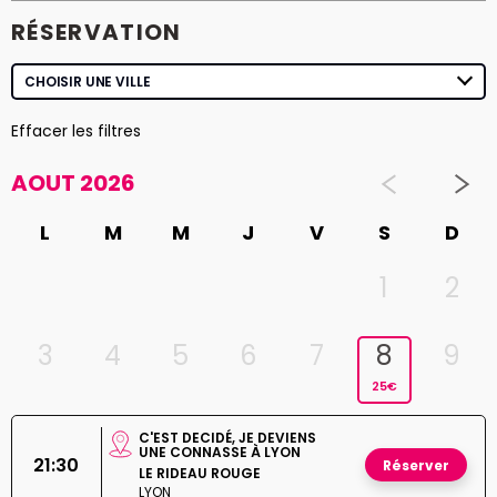
RÉSERVATION
Effacer les filtres
AOUT 2026
L
M
M
J
V
S
D
1
2
3
4
5
6
7
8
9
25€
C'EST DECIDÉ, JE DEVIENS
UNE CONNASSE À LYON
21:30
Réserver
LE RIDEAU ROUGE
LYON