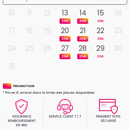
10
11
12
13
14
15
16
20€
20€
25€
17
18
19
20
21
22
23
20€
20€
25€
24
25
26
27
28
29
30
20€
20€
20€
31
PROMOTION
* Prix en € arrondi dans la limite des places disponibles
ASSURANCE
SERVICE CLIENT 7 / 7
PAIEMENT 100%
REMBOURSEMENT
SÉCURISÉ
EN 48H