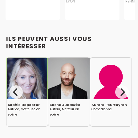
LYON
RENNE
ILS PEUVENT AUSSI VOUS
INTÉRESSER
el
Sophie Depooter
Sacha Judaszko
Aurore Pourteyron
Ro
Autrice, Metteuse en
Auteur, Metteur en
Comédienne
Co
scène
scène