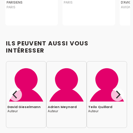
PARISIENS
PARIS
D'AVIG
PARIS
AVIGN
ILS PEUVENT AUSSI VOUS
INTÉRESSER
David Gieselmann
Adrien Meynard
Teilo Quillard
Fa
Auteur
Auteur
Auteur
Au