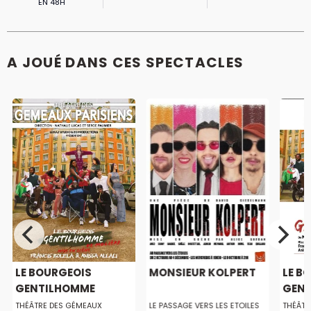
EN 48H
A JOUÉ DANS CES SPECTACLES
LE BOURGEOIS
MONSIEUR KOLPERT
LE B
GENTILHOMME
GENT
THÉÂTRE DES GÉMEAUX
LE PASSAGE VERS LES ETOILES
THÉÂTR