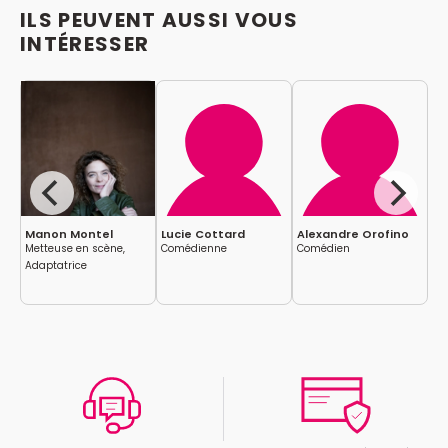
ILS PEUVENT AUSSI VOUS
INTÉRESSER
Manon Montel
Lucie Cottard
Alexandre Orofino
So
Metteuse en scène,
Comédienne
Comédien
Co
Adaptatrice