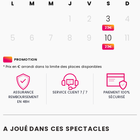
L
M
M
J
V
S
D
1
2
3
4
23€
5
6
7
8
9
10
11
23€
PROMOTION
* Prix en € arrondi dans la limite des places disponibles
ASSURANCE
SERVICE CLIENT 7 / 7
PAIEMENT 100%
REMBOURSEMENT
SÉCURISÉ
EN 48H
A JOUÉ DANS CES SPECTACLES