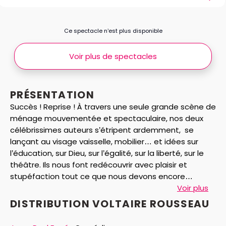
Ce spectacle n’est plus disponible
Voir plus de spectacles
PRÉSENTATION
Succès ! Reprise ! À travers une seule grande scène de
ménage mouvementée et spectaculaire, nos deux
célébrissimes auteurs s’étripent ardemment, se
lançant au visage vaisselle, mobilier… et idées sur
l’éducation, sur Dieu, sur l’égalité, sur la liberté, sur le
théâtre. Ils nous font redécouvrir avec plaisir et
stupéfaction tout ce que nous devons encore
aujourd’hui à leurs visions fulgurantes, mais
Voir plus
complémentaires, de notre humanité.
DISTRIBUTION VOLTAIRE ROUSSEAU
Ce dialogue ancré dans le quotidien de deux