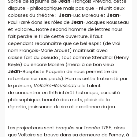
Sortie de la plume de
Jean
-François Prévand, cette
dispute - philosophique mais pas que - réunit deux
colosses du théâtre :
Jean
-Luc Moreau et
Jean
-
Paul Farré dans les rôles de
Jean
-Jacques Rousseau
et Voltaire... Notre second homme de lettres nous
fait perdre le fil de cette ouverture, il faut
cependant reconnaître que ce bel esprit (de vrai
nom François-Marie Arouet) maîtrisait avec
classe l'art du pseudo ; tout comme Stendhal (Henry
Beyle) ou encore Molière (merci à ce bon vieux
Jean
-Basptiste Poquelin de nous permettre de
retomber sur nos pieds). Hormis cette fraternité par
le prénom,
Voltaire-Rousseau
a le talent
de concentrer en 1h15 intérêt historique, curiosité
philosophique, beauté des mots, plaisir de la
répartie, jouissance du rire et excellence du jeu.
Les projecteurs sont braqués sur l'année 1765, alors
que Voltaire se trouve dans sa demeure de Ferney, à