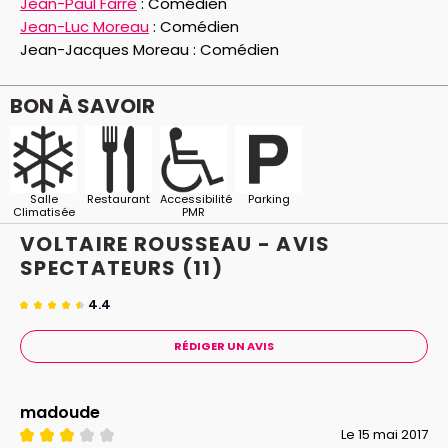
Jean-Paul Farré
:
Comédien
monstres d’esprit aux convictions et aux caractères
Jean-Luc Moreau
:
Comédien
radicalement opposés est d’une actualité de chaque
Jean-Jacques Moreau :
Comédien
instant.
BON À SAVOIR
Salle
Restaurant
Accessibilité
Parking
Climatisée
PMR
VOLTAIRE ROUSSEAU - AVIS
SPECTATEURS
(11)
4.4
RÉDIGER UN AVIS
madoude
Le 15 mai 2017