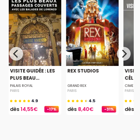
VISITE GUIDÉE : LES
REX STUDIOS
VISITE
PLUS BEAU...
CÉLÉBR
PALAIS ROYAL
GRAND REX
CIMETIER
PARIS
PARIS
PARIS
4.9
4.5
dès
14,55€
dès
8,40€
dès
9
-17%
-31%