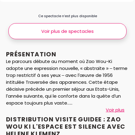
Ce spectacle n’est plus disponible
Voir plus de spectacles
PRÉSENTATION
Le parcours débute au moment où Zao Wou-Ki
adopte une expression nouvelle, « abstraite » – terme
trop restrictif à ses yeux – avec l’œuvre de 1956
intitulée Traversée des apparences. Cette étape
décisive précède un premier séjour aux Etats-Unis,
l’année suivante, qui le conforte dans la quête d’un
espace toujours plus vaste.
Artiste au croisement de plusieurs mondes, Zao Wou-
Voir plus
Ki quitte la Chine en 1948 pour venir à Paris au
DISTRIBUTION VISITE GUIDEE : ZAO
moment où l’« art vivant » commence à se partager
WOU KI L'ESPACE EST SILENCE AVEC
entre les États-Unis et la France. Son œuvre traverse
HELENE KLEMENZ